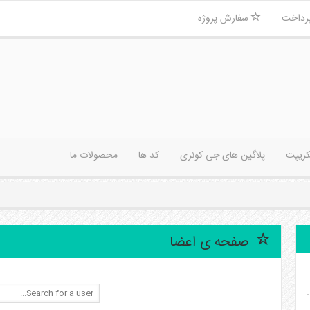
رداخت
سفارش پروژه
کریپت
پلاگین های جی کوئری
کد ها
محصولات ما
صفحه ی اعضا