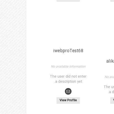
iwebproTest68
ali
No available information
The user did not enter
No ava
a description yet.
The us
a d
View Profile