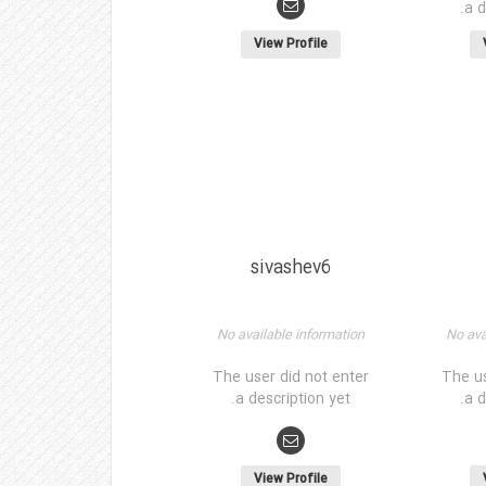
a d
View Profile
sivashev6
No available information
No ava
The user did not enter
The us
a description yet.
a d
View Profile