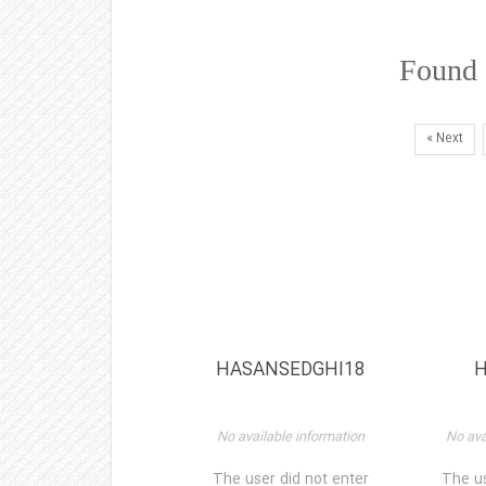
Found
Next »
HASANSEDGHI18
H
No available information
No ava
The user did not enter
The us