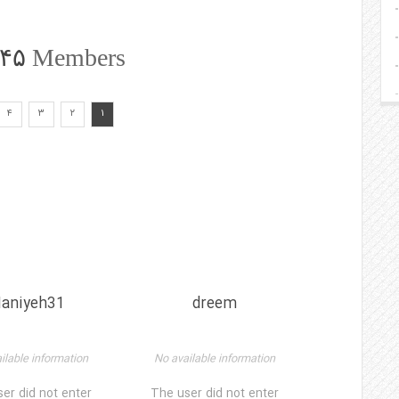
۴۵
Members
۴
۳
۲
۱
aniyeh31
dreem
ilable information
No available information
er did not enter
The user did not enter